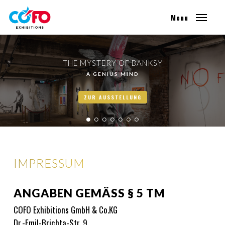
Skip
Menu
to
main
content
THE MYSTERY OF BANKSY
A GENIUS MIND
ZUR AUSSTELLUNG
IMPRESSUM
ANGABEN GEMÄSS § 5 TM
COFO Exhibitions GmbH & Co.KG
Dr.-Emil-Brichta-Str. 9